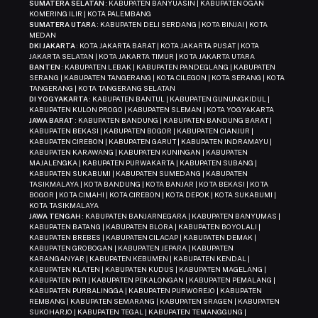
SUMATERA SELATAN
: KABUPATEN BANYUASIN | KABUPATEN OGAN
KOMERING ILIR | KOTA PALEMBANG
SUMATERA UTARA
: KABUPATEN DELI SERDANG | KOTA BINJAI | KOTA
MEDAN
DKI JAKARTA
: KOTA JAKARTA BARAT | KOTA JAKARTA PUSAT | KOTA
JAKARTA SELATAN | KOTA JAKARTA TIMUR | KOTA JAKARTA UTARA
BANTEN
: KABUPATEN LEBAK | KABUPATEN PANDEGLANG | KABUPATEN
SERANG | KABUPATEN TANGERANG | KOTA CILEGON | KOTA SERANG | KOTA
TANGERANG | KOTA TANGERANG SELATAN
DI YOGYAKARTA
: KABUPATEN BANTUL | KABUPATEN GUNUNGKIDUL |
KABUPATEN KULON PROGO | KABUPATEN SLEMAN | KOTA YOGYAKARTA
JAWA BARAT
: KABUPATEN BANDUNG | KABUPATEN BANDUNG BARAT |
KABUPATEN BEKASI | KABUPATEN BOGOR | KABUPATEN CIANJUR |
KABUPATEN CIREBON | KABUPATEN GARUT | KABUPATEN INDRAMAYU |
KABUPATEN KARAWANG | KABUPATEN KUNINGAN | KABUPATEN
MAJALENGKA | KABUPATEN PURWAKARTA | KABUPATEN SUBANG |
KABUPATEN SUKABUMI | KABUPATEN SUMEDANG | KABUPATEN
TASIKMALAYA | KOTA BANDUNG | KOTA BANJAR | KOTA BEKASI | KOTA
BOGOR | KOTA CIMAHI | KOTA CIREBON | KOTA DEPOK | KOTA SUKABUMI |
KOTA TASIKMALAYA
JAWA TENGAH
: KABUPATEN BANJARNEGARA | KABUPATEN BANYUMAS |
KABUPATEN BATANG | KABUPATEN BLORA | KABUPATEN BOYOLALI |
KABUPATEN BREBES | KABUPATEN CILACAP | KABUPATEN DEMAK |
KABUPATEN GROBOGAN | KABUPATEN JEPARA | KABUPATEN
KARANGANYAR | KABUPATEN KEBUMEN | KABUPATEN KENDAL |
KABUPATEN KLATEN | KABUPATEN KUDUS | KABUPATEN MAGELANG |
KABUPATEN PATI | KABUPATEN PEKALONGAN | KABUPATEN PEMALANG |
KABUPATEN PURBALINGGA | KABUPATEN PURWOREJO | KABUPATEN
REMBANG | KABUPATEN SEMARANG | KABUPATEN SRAGEN | KABUPATEN
SUKOHARJO | KABUPATEN TEGAL | KABUPATEN TEMANGGUNG |