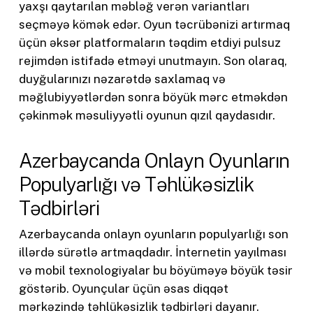
yaxşı qaytarılan məbləğ verən variantları
seçməyə kömək edər. Oyun təcrübənizi artırmaq
üçün əksər platformaların təqdim etdiyi pulsuz
rejimdən istifadə etməyi unutmayın. Son olaraq,
duyğularınızı nəzarətdə saxlamaq və
məğlubiyyətlərdən sonra böyük mərc etməkdən
çəkinmək məsuliyyətli oyunun qızıl qaydasıdır.
Azerbaycanda Onlayn Oyunların
Populyarlığı və Təhlükəsizlik
Tədbirləri
Azerbaycanda onlayn oyunların populyarlığı son
illərdə sürətlə artmaqdadır. İnternetin yayılması
və mobil texnologiyalar bu böyüməyə böyük təsir
göstərib. Oyunçular üçün əsas diqqət
mərkəzində təhlükəsizlik tədbirləri dayanır.