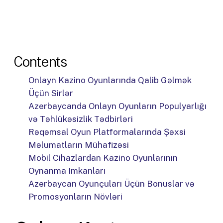
Contents
Onlayn Kazino Oyunlarında Qalib Gəlmək
Üçün Sirlər
Azerbaycanda Onlayn Oyunların Populyarlığı
və Təhlükəsizlik Tədbirləri
Rəqəmsal Oyun Platformalarında Şəxsi
Məlumatların Mühafizəsi
Mobil Cihazlardan Kazino Oyunlarının
Oynanma Imkanları
Azerbaycan Oyunçuları Üçün Bonuslar və
Promosyonların Növləri