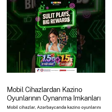
Mobil Cihazlardan Kazino
Oyunlarının Oynanma Imkanları
Mobil cihazlar, Azərbaycanda kazino oyunlarını