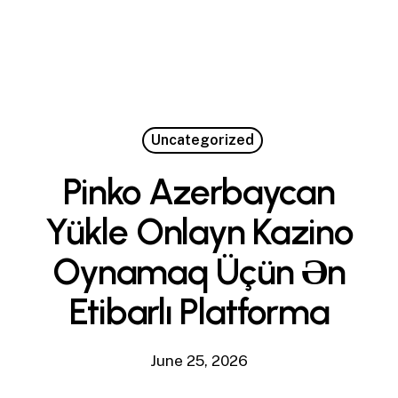
Skip
to
Close
main
Menu
content
Uncategorized
Pinko Azerbaycan
Yükle Onlayn Kazino
Oynamaq Üçün Ən
Etibarlı Platforma
June 25, 2026