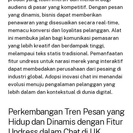
audiens di pasar yang kompetitif. Dengan pesan
yang dinamis, bisnis dapat memberikan
penawaran yang disesuaikan secara real-time,
memacu konversi dan loyalitas pelanggan. Alat
ini membuka jalan bagi komunikasi pemasaran
yang lebih kreatif dan berdampak tinggi,
melampaui teks statis tradisional. Pemanfaatan
fitur undress untuk narasi merek yang interaktif
dapat membedakan perusahaan dari pesaing di
industri global. Adopsi inovasi chat ini menandai
evolusi menuju pengalaman pelanggan yang
lebih dalam dan kontekstual di dunia digital.
Perkembangan Tren Pesan yang
Hidup dan Dinamis dengan Fitur
Undress dalam Chat di UK