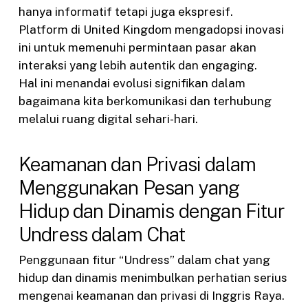
hanya informatif tetapi juga ekspresif.
Platform di United Kingdom mengadopsi inovasi
ini untuk memenuhi permintaan pasar akan
interaksi yang lebih autentik dan engaging.
Hal ini menandai evolusi signifikan dalam
bagaimana kita berkomunikasi dan terhubung
melalui ruang digital sehari-hari.
Keamanan dan Privasi dalam
Menggunakan Pesan yang
Hidup dan Dinamis dengan Fitur
Undress dalam Chat
Penggunaan fitur “Undress” dalam chat yang
hidup dan dinamis menimbulkan perhatian serius
mengenai keamanan dan privasi di Inggris Raya.