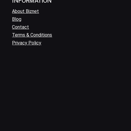
INFORMATION
About Biznet
Blog
Contact
Terms & Conditions
Privacy Policy