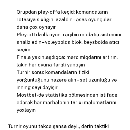
Qrupdan pley-offa keçid: komandaların
rotasiya sıxlığını azaldın – əsas oyunçular
daha çox oynayır
Pley-offda ilk oyun: rəqibin müdafiə sistemini
analiz edin – voleybolda blok, beysbolda atıcı
seçimi
Finala yaxınlaşdıqca: mərc miqdarını artırın,
lakin hər oyuna fərqli yanaşın
Turnir sonu: komandaların fiziki
yorğunluğunu nəzərə alın – set uzunluğu və
inning sayı dəyişir
Mostbet-də statistika bölməsindən istifadə
edərək hər mərhələnin tarixi məlumatlarını
yoxlayın
Turnir oyunu təkcə şansa deyil, dərin taktiki