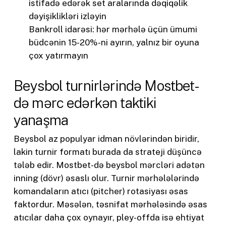
istifadə edərək set aralarında dəqiqəlik
dəyişiklikləri izləyin
Bankroll idarəsi: hər mərhələ üçün ümumi
büdcənin 15-20%-ni ayırın, yalnız bir oyuna
çox yatırmayın
Beysbol turnirlərində Mostbet-
də mərc edərkən taktiki
yanaşma
Beysbol az populyar idman növlərindən biridir,
lakin turnir formatı burada da strateji düşüncə
tələb edir. Mostbet-də beysbol mərcləri adətən
inning (dövr) əsaslı olur. Turnir mərhələlərində
komandaların atıcı (pitcher) rotasiyası əsas
faktordur. Məsələn, təsnifat mərhələsində əsas
atıcılar daha çox oynayır, pley-offda isə ehtiyat