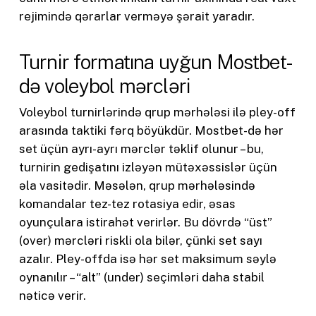
rejimində qərarlar verməyə şərait yaradır.
Turnir formatına uyğun Mostbet-
də voleybol mərcləri
Voleybol turnirlərində qrup mərhələsi ilə pley-off
arasında taktiki fərq böyükdür. Mostbet-də hər
set üçün ayrı-ayrı mərclər təklif olunur – bu,
turnirin gedişatını izləyən mütəxəssislər üçün
əla vasitədir. Məsələn, qrup mərhələsində
komandalar tez-tez rotasiya edir, əsas
oyunçulara istirahət verirlər. Bu dövrdə “üst”
(over) mərcləri riskli ola bilər, çünki set sayı
azalır. Pley-offda isə hər set maksimum səylə
oynanılır – “alt” (under) seçimləri daha stabil
nəticə verir.