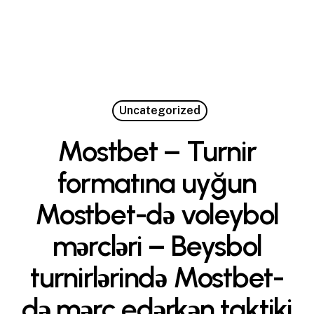
Skip
to
Close
main
Menu
content
Uncategorized
Mostbet – Turnir
formatına uyğun
Mostbet-də voleybol
mərcləri – Beysbol
turnirlərində Mostbet-
də mərc edərkən taktiki