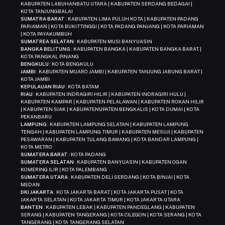
KABUPATEN LABUHANBATU UTARA | KABUPATEN SERDANG BEDAGAI |
KOTA TANJUNGBALAI
SUMATRA BARAT
: KABUPATEN LIMA PULUH KOTA | KABUPATEN PADANG
PARIAMAN | KOTA BUKITTINGGI | KOTA PADANG PANJANG | KOTA PARIAMAN
| KOTA PAYAKUMBUH
SUMATREA SELATAN
: KABUPATEN MUSI BANYUASIN
BANGKA BELITUNG
: KABUPATEN BANGKA | KABUPATEN BANGKA BARAT |
KOTA PANGKAL PINANG
BENGKULU
: KOTA BENGKULU
JAMBI
: KABUPATEN MUARO JAMBI | KABUPATEN TANJUNG JABUNG BARAT |
KOTA JAMBI
KEPULAUAN RIAU
: KOTA BATAM
RIAU
: KABUPATEN INDRAGIRI HILIR | KABUPATEN INDRAGIRI HULU |
KABUPATEN KAMPAR | KABUPATEN PELALAWAN | KABUPATEN ROKAN HILIR
| KABUPATEN SIAK | KABUPATENUPATEN BENGKALIS | KOTA DUMAI | KOTA
PEKANBARU
LAMPUNG
: KABUPATEN LAMPUNG SELATAN | KABUPATEN LAMPUNG
TENGAH | KABUPATEN LAMPUNG TIMUR | KABUPATEN MESUJI | KABUPATEN
PESAWARAN | KABUPATEN TULANG BAWANG | KOTA BANDAR LAMPUNG |
KOTA METRO
SUMATERA BARAT
: KOTA PADANG
SUMATERA SELATAN
: KABUPATEN BANYUASIN | KABUPATEN OGAN
KOMERING ILIR | KOTA PALEMBANG
SUMATERA UTARA
: KABUPATEN DELI SERDANG | KOTA BINJAI | KOTA
MEDAN
DKI JAKARTA
: KOTA JAKARTA BARAT | KOTA JAKARTA PUSAT | KOTA
JAKARTA SELATAN | KOTA JAKARTA TIMUR | KOTA JAKARTA UTARA
BANTEN
: KABUPATEN LEBAK | KABUPATEN PANDEGLANG | KABUPATEN
SERANG | KABUPATEN TANGERANG | KOTA CILEGON | KOTA SERANG | KOTA
TANGERANG | KOTA TANGERANG SELATAN