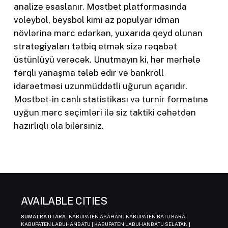
analizə əsaslanır. Mostbet platformasında
voleybol, beysbol kimi az populyar idman
növlərinə mərc edərkən, yuxarıda qeyd olunan
strategiyaları tətbiq etmək sizə rəqabət
üstünlüyü verəcək. Unutmayın ki, hər mərhələ
fərqli yanaşma tələb edir və bankroll
idarəetməsi uzunmüddətli uğurun açarıdır.
Mostbet-in canlı statistikası və turnir formatına
uyğun mərc seçimləri ilə siz taktiki cəhətdən
hazırlıqlı ola bilərsiniz.
AVAILABLE CITIES
SUMATRA UTARA
: KABUPATEN ASAHAN | KABUPATEN BATU BARA |
KABUPATEN LABUHANBATU | KABUPATEN LABUHANBATU SELATAN |