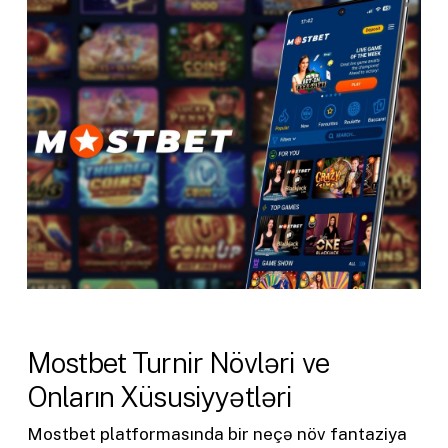
Mostbet Turnir Növləri ve
Onların Xüsusiyyətləri
Mostbet platformasında bir neçə növ fantaziya