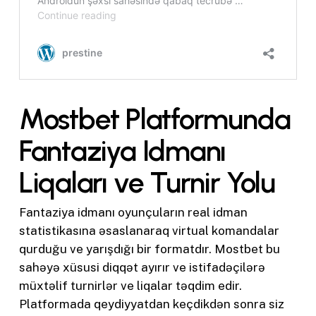
Mostbet Platformunda
Fantaziya Idmanı
Liqaları ve Turnir Yolu
Fantaziya idmanı oyunçuların real idman
statistikasına əsaslanaraq virtual komandalar
qurduğu ve yarışdığı bir formatdır. Mostbet bu
sahəyə xüsusi diqqət ayırır ve istifadəçilərə
müxtəlif turnirlər ve liqalar təqdim edir.
Platformada qeydiyyatdan keçdikdən sonra siz