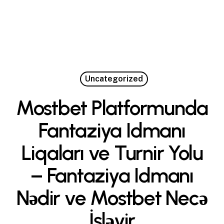
Skip
to
Close
main
Menu
content
Uncategorized
Mostbet Platformunda
Fantaziya Idmanı
Liqaları ve Turnir Yolu
– Fantaziya Idmanı
Nədir ve Mostbet Necə
İşləyir