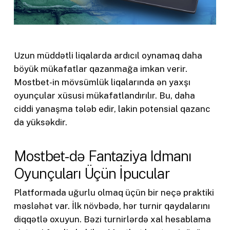
Uzun müddətli liqalarda ardıcıl oynamaq daha
böyük mükafatlar qazanmağa imkan verir.
Mostbet-in mövsümlük liqalarında ən yaxşı
oyunçular xüsusi mükafatlandırılır. Bu, daha
ciddi yanaşma tələb edir, lakin potensial qazanc
da yüksəkdir.
Mostbet-də Fantaziya Idmanı
Oyunçuları Üçün İpucular
Platformada uğurlu olmaq üçün bir neçə praktiki
məsləhət var. İlk növbədə, hər turnir qaydalarını
diqqətlə oxuyun. Bəzi turnirlərdə xal hesablama