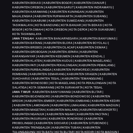
KABUPATEN BEKASI | KABUPATEN BOGOR | KABUPATEN CIANJUR |
KABUPATEN CIREBON | KABUPATEN GARUT | KABUPATEN INDRAMAYU |
KABUPATEN KARAWANG | KABUPATEN KUNINGAN | KABUPATEN
MAJALENGKA | KABUPATEN PURWAKARTA | KABUPATEN SUBANG |
KABUPATEN SUKABUMI | KABUPATEN SUMEDANG | KABUPATEN
TASIKMALAYA | KOTA BANDUNG | KOTA BANJAR | KOTA BEKASI | KOTA
BOGOR | KOTA CIMAHI | KOTA CIREBON | KOTA DEPOK | KOTA SUKABUMI |
KOTA TASIKMALAYA
JAWA TENGAH
: KABUPATEN BANJARNEGARA | KABUPATEN BANYUMAS |
KABUPATEN BATANG | KABUPATEN BLORA | KABUPATEN BOYOLALI |
KABUPATEN BREBES | KABUPATEN CILACAP | KABUPATEN DEMAK |
KABUPATEN GROBOGAN | KABUPATEN JEPARA | KABUPATEN
KARANGANYAR | KABUPATEN KEBUMEN | KABUPATEN KENDAL |
KABUPATEN KLATEN | KABUPATEN KUDUS | KABUPATEN MAGELANG |
KABUPATEN PATI | KABUPATEN PEKALONGAN | KABUPATEN PEMALANG |
KABUPATEN PURBALINGGA | KABUPATEN PURWOREJO | KABUPATEN
REMBANG | KABUPATEN SEMARANG | KABUPATEN SRAGEN | KABUPATEN
SUKOHARJO | KABUPATEN TEGAL | KABUPATEN TEMANGGUNG |
KABUPATEN WONOSOBO | KOTA MAGELANG | KOTA PEKALONGAN | KOTA
SALATIGA | KOTA SEMARANG | KOTA SURAKARTA | KOTA TEGAL
JAWA TIMUR
: KABUPATEN BANYUWANGI | KABUPATEN BLITAR |
KABUPATEN BOJONEGORO | KABUPATEN BONDOWOSO | KABUPATEN
GRESIK | KABUPATEN JEMBER | KABUPATEN JOMBANG | KABUPATEN KEDIRI
| KABUPATEN LAMONGAN | KABUPATEN LUMAJANG | KABUPATEN MADIUN |
KABUPATEN MAGETAN | KABUPATEN MALANG | KABUPATEN MOJOKERTO |
KABUPATEN NGANJUK | KABUPATEN NGAWI | KABUPATEN PACITAN |
KABUPATEN PASURUAN | KABUPATEN PONOROGO | KABUPATEN
PROBOLINGGO | KABUPATEN SIDOARJO | KABUPATEN SITUBONDO |
KABUPATEN TRENGGALEK | KABUPATEN TUBAN | KABUPATEN
TULUNGAGUNG | KOTA BATU | KOTA BLITAR | KOTA KEDIRI | KOTA MADIUN |