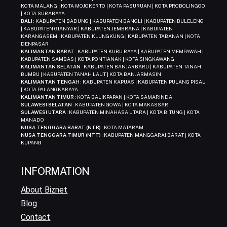
KOTA MALANG | KOTA MOJOKERTO | KOTA PASURUAN | KOTA PROBOLINGGO
| KOTA SURABAYA
BALI
: KABUPATEN BADUNG | KABUPATEN BANGLI | KABUPATEN BULELENG
| KABUPATEN GIANYAR | KABUPATEN JEMBRANA | KABUPATEN
KARANGASEM | KABUPATEN KLUNGKUNG | KABUPATEN TABANAN | KOTA
DENPASAR
KALIMANTAN BARAT
: KABUPATEN KUBU RAYA | KABUPATEN MEMPAWAH |
KABUPATEN SAMBAS | KOTA PONTIANAK | KOTA SINGKAWANG
KALIMANTAN SELATAN
: KABUPATEN BANJARBARU | KABUPATEN TANAH
BUMBU | KABUPATEN TANAH LAUT | KOTA BANJARMASIN
KALIMANTAN TENGAH
: KABUPATEN KAPUAS | KABUPATEN PULANG PISAU
| KOTA PALANGKARAYA
KALIMANTAN TIMUR
: KOTA BALIKPAPAN | KOTA SAMARINDA
SULAWESI SELATAN
: KABUPATEN GOWA | KOTA MAKASSAR
SULAWESI UTARA
: KABUPATEN MINAHASA UTARA | KOTA BITUNG | KOTA
MANADO
NUSA TENGGARA BARAT (NTB)
: KOTA MATARAM
NUSA TENGGARA TIMUR (NTT)
: KABUPATEN MANGGARAI BARAT | KOTA
KUPANG
INFORMATION
About Biznet
Blog
Contact