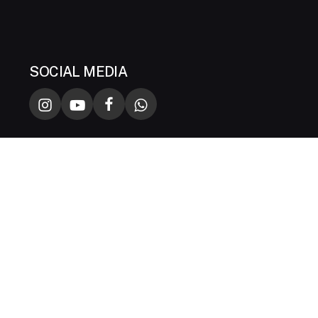
SOCIAL MEDIA
BIZNET HOME CARE
home_care@biznetnetworks.com
Hubungi kami
Contact Center:
1500933
HOTLINE 24 Jam
MidPlaza 2, 8th Floor
Jl Jendral Sudirman Kav 10-11