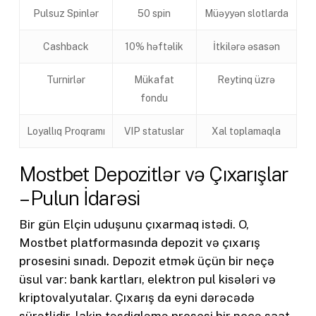
Pulsuz Spinlər
50 spin
Müəyyən slotlarda
Cashback
10% həftəlik
İtkilərə əsasən
Turnirlər
Mükafat
Reytinq üzrə
fondu
Loyallıq Proqramı
VIP statuslar
Xal toplamaqla
Mostbet Depozitlər və Çıxarışlar
– Pulun İdarəsi
Bir gün Elçin uduşunu çıxarmaq istədi. O,
Mostbet platformasında depozit və çıxarış
prosesini sınadı. Depozit etmək üçün bir neçə
üsul var: bank kartları, elektron pul kisələri və
kriptovalyutalar. Çıxarış da eyni dərəcədə