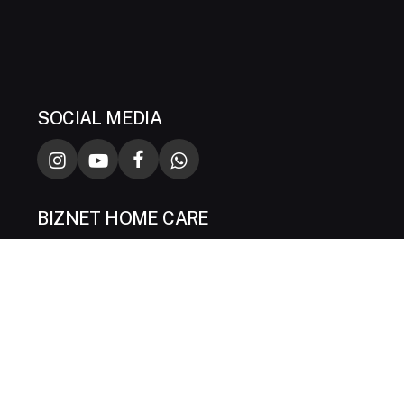
SOCIAL MEDIA
BIZNET HOME CARE
home_care@biznetnetworks.com
Hubungi kami
Contact Center:
1500933
HOTLINE 24 Jam
MidPlaza 2, 8th Floor