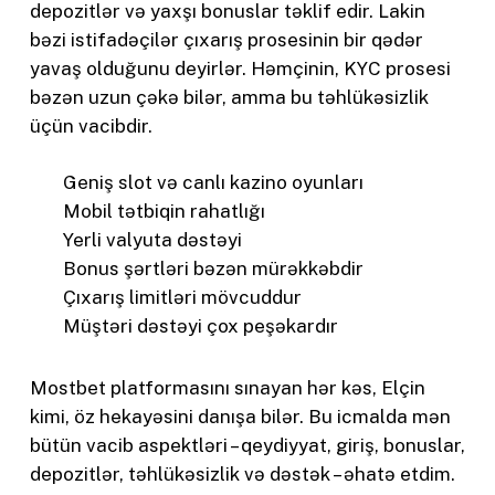
depozitlər və yaxşı bonuslar təklif edir. Lakin
bəzi istifadəçilər çıxarış prosesinin bir qədər
yavaş olduğunu deyirlər. Həmçinin, KYC prosesi
bəzən uzun çəkə bilər, amma bu təhlükəsizlik
üçün vacibdir.
Geniş slot və canlı kazino oyunları
Mobil tətbiqin rahatlığı
Yerli valyuta dəstəyi
Bonus şərtləri bəzən mürəkkəbdir
Çıxarış limitləri mövcuddur
Müştəri dəstəyi çox peşəkardır
Mostbet platformasını sınayan hər kəs, Elçin
kimi, öz hekayəsini danışa bilər. Bu icmalda mən
bütün vacib aspektləri – qeydiyyat, giriş, bonuslar,
depozitlər, təhlükəsizlik və dəstək – əhatə etdim.