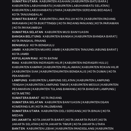
SUMATRA UTARA
: KABUPATEN ASAHAN | KABUPATEN BATU BARA |
KABUPATEN LABUHANBATU | KABUPATEN LABUHANBATU SELATAN |
KABUPATEN LABUHANBATU UTARA | KABUPATEN SERDANG BEDAGAI |
KOTA TANJUNGBALAI
SUMATRA BARAT
: KABUPATEN LIMA PULUH KOTA | KABUPATEN PADANG
PARIAMAN | KOTA BUKITTINGGI | KOTA PADANG PANJANG | KOTA PARIAMAN
| KOTA PAYAKUMBUH
SUMATREA SELATAN
: KABUPATEN MUSI BANYUASIN
BANGKA BELITUNG
: KABUPATEN BANGKA | KABUPATEN BANGKA BARAT |
KOTA PANGKAL PINANG
BENGKULU
: KOTA BENGKULU
JAMBI
: KABUPATEN MUARO JAMBI | KABUPATEN TANJUNG JABUNG BARAT |
KOTA JAMBI
KEPULAUAN RIAU
: KOTA BATAM
RIAU
: KABUPATEN INDRAGIRI HILIR | KABUPATEN INDRAGIRI HULU |
KABUPATEN KAMPAR | KABUPATEN PELALAWAN | KABUPATEN ROKAN HILIR
| KABUPATEN SIAK | KABUPATENUPATEN BENGKALIS | KOTA DUMAI | KOTA
PEKANBARU
LAMPUNG
: KABUPATEN LAMPUNG SELATAN | KABUPATEN LAMPUNG
TENGAH | KABUPATEN LAMPUNG TIMUR | KABUPATEN MESUJI | KABUPATEN
PESAWARAN | KABUPATEN TULANG BAWANG | KOTA BANDAR LAMPUNG |
KOTA METRO
SUMATERA BARAT
: KOTA PADANG
SUMATERA SELATAN
: KABUPATEN BANYUASIN | KABUPATEN OGAN
KOMERING ILIR | KOTA PALEMBANG
SUMATERA UTARA
: KABUPATEN DELI SERDANG | KOTA BINJAI | KOTA
MEDAN
DKI JAKARTA
: KOTA JAKARTA BARAT | KOTA JAKARTA PUSAT | KOTA
JAKARTA SELATAN | KOTA JAKARTA TIMUR | KOTA JAKARTA UTARA
BANTEN
: KABUPATEN LEBAK | KABUPATEN PANDEGLANG | KABUPATEN