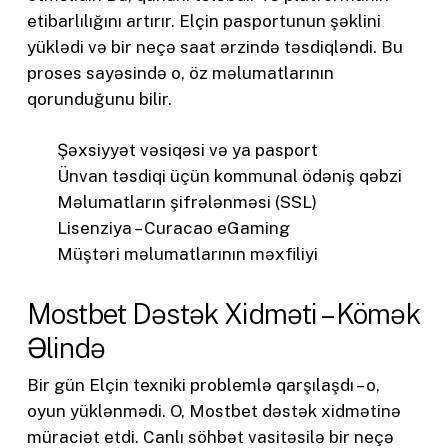
etibarlılığını artırır. Elçin pasportunun şəklini
yüklədi və bir neçə saat ərzində təsdiqləndi. Bu
proses sayəsində o, öz məlumatlarının
qorunduğunu bilir.
Şəxsiyyət vəsiqəsi və ya pasport
Ünvan təsdiqi üçün kommunal ödəniş qəbzi
Məlumatların şifrələnməsi (SSL)
Lisenziya – Curacao eGaming
Müştəri məlumatlarının məxfiliyi
Mostbet Dəstək Xidməti – Kömək
Əlində
Bir gün Elçin texniki problemlə qarşılaşdı – o,
oyun yüklənmədi. O, Mostbet dəstək xidmətinə
müraciət etdi. Canlı söhbət vasitəsilə bir neçə