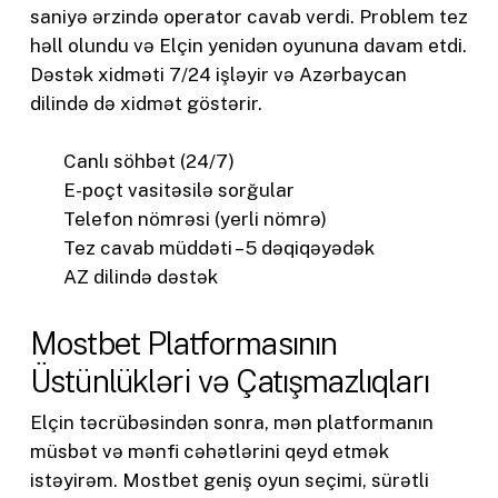
saniyə ərzində operator cavab verdi. Problem tez
həll olundu və Elçin yenidən oyununa davam etdi.
Dəstək xidməti 7/24 işləyir və Azərbaycan
dilində də xidmət göstərir.
Canlı söhbət (24/7)
E-poçt vasitəsilə sorğular
Telefon nömrəsi (yerli nömrə)
Tez cavab müddəti – 5 dəqiqəyədək
AZ dilində dəstək
Mostbet Platformasının
Üstünlükləri və Çatışmazlıqları
Elçin təcrübəsindən sonra, mən platformanın
müsbət və mənfi cəhətlərini qeyd etmək
istəyirəm. Mostbet geniş oyun seçimi, sürətli