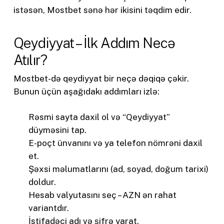
istəsən, Mostbet sənə hər ikisini təqdim edir.
Qeydiyyat – İlk Addım Necə
Atılır?
Mostbet-də qeydiyyat bir neçə dəqiqə çəkir.
Bunun üçün aşağıdakı addımları izlə:
Rəsmi sayta daxil ol və “Qeydiyyat”
düyməsini tap.
E-poçt ünvanını və ya telefon nömrəni daxil
et.
Şəxsi məlumatlarını (ad, soyad, doğum tarixi)
doldur.
Hesab valyutasını seç – AZN ən rahat
variantdır.
İstifadəçi adı və şifrə yarat.