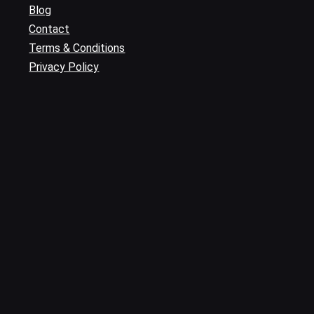
Blog
Contact
Terms & Conditions
Privacy Policy