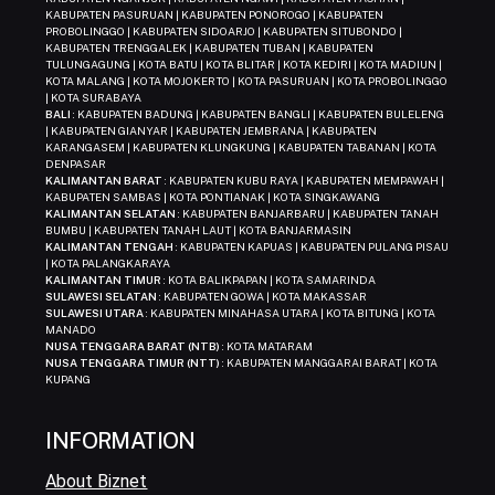
KABUPATEN PASURUAN | KABUPATEN PONOROGO | KABUPATEN
PROBOLINGGO | KABUPATEN SIDOARJO | KABUPATEN SITUBONDO |
KABUPATEN TRENGGALEK | KABUPATEN TUBAN | KABUPATEN
TULUNGAGUNG | KOTA BATU | KOTA BLITAR | KOTA KEDIRI | KOTA MADIUN |
KOTA MALANG | KOTA MOJOKERTO | KOTA PASURUAN | KOTA PROBOLINGGO
| KOTA SURABAYA
BALI
: KABUPATEN BADUNG | KABUPATEN BANGLI | KABUPATEN BULELENG
| KABUPATEN GIANYAR | KABUPATEN JEMBRANA | KABUPATEN
KARANGASEM | KABUPATEN KLUNGKUNG | KABUPATEN TABANAN | KOTA
DENPASAR
KALIMANTAN BARAT
: KABUPATEN KUBU RAYA | KABUPATEN MEMPAWAH |
KABUPATEN SAMBAS | KOTA PONTIANAK | KOTA SINGKAWANG
KALIMANTAN SELATAN
: KABUPATEN BANJARBARU | KABUPATEN TANAH
BUMBU | KABUPATEN TANAH LAUT | KOTA BANJARMASIN
KALIMANTAN TENGAH
: KABUPATEN KAPUAS | KABUPATEN PULANG PISAU
| KOTA PALANGKARAYA
KALIMANTAN TIMUR
: KOTA BALIKPAPAN | KOTA SAMARINDA
SULAWESI SELATAN
: KABUPATEN GOWA | KOTA MAKASSAR
SULAWESI UTARA
: KABUPATEN MINAHASA UTARA | KOTA BITUNG | KOTA
MANADO
NUSA TENGGARA BARAT (NTB)
: KOTA MATARAM
NUSA TENGGARA TIMUR (NTT)
: KABUPATEN MANGGARAI BARAT | KOTA
KUPANG
INFORMATION
About Biznet