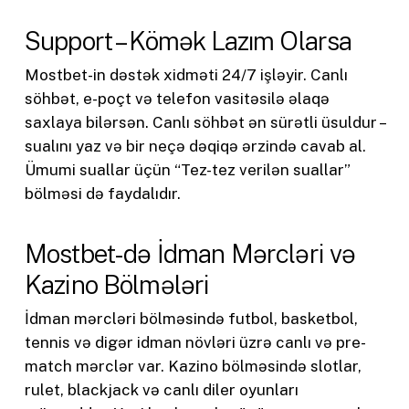
Support – Kömək Lazım Olarsa
Mostbet-in dəstək xidməti 24/7 işləyir. Canlı
söhbət, e-poçt və telefon vasitəsilə əlaqə
saxlaya bilərsən. Canlı söhbət ən sürətli üsuldur –
sualını yaz və bir neçə dəqiqə ərzində cavab al.
Ümumi suallar üçün “Tez-tez verilən suallar”
bölməsi də faydalıdır.
Mostbet-də İdman Mərcləri və
Kazino Bölmələri
İdman mərcləri bölməsində futbol, basketbol,
tennis və digər idman növləri üzrə canlı və pre-
match mərclər var. Kazino bölməsində slotlar,
rulet, blackjack və canlı diler oyunları