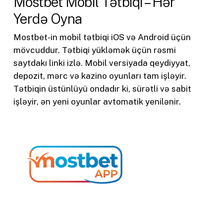
Mostbet Mobil Tətbiqi – Hər
Yerdə Oyna
Mostbet-in mobil tətbiqi iOS və Android üçün
mövcuddur. Tətbiqi yükləmək üçün rəsmi
saytdakı linki izlə. Mobil versiyada qeydiyyat,
depozit, mərc və kazino oyunları tam işləyir.
Tətbiqin üstünlüyü ondadır ki, sürətli və sabit
işləyir, ən yeni oyunlar avtomatik yenilənir.