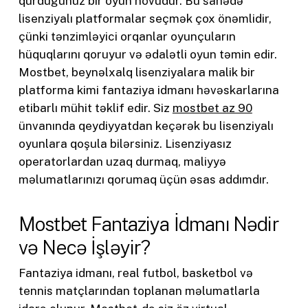
qurduğunuz bir oyun növüdür. Bu sahədə
lisenziyalı platformalar seçmək çox önəmlidir,
çünki tənzimləyici orqanlar oyunçuların
hüquqlarını qoruyur və ədalətli oyun təmin edir.
Mostbet, beynəlxalq lisenziyalara malik bir
platforma kimi fantaziya idmanı həvəskarlarına
etibarlı mühit təklif edir. Siz
mostbet az 90
ünvanında qeydiyyatdan keçərək bu lisenziyalı
oyunlara qoşula bilərsiniz. Lisenziyasız
operatorlardan uzaq durmaq, maliyyə
məlumatlarınızı qorumaq üçün əsas addımdır.
Mostbet Fantaziya İdmanı Nədir
və Necə İşləyir?
Fantaziya idmanı, real futbol, basketbol və
tennis matçlarından toplanan məlumatlarla