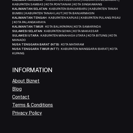
KABUPATEN SAMBAS | KOTA PONTIANAK | KOTA SINGKAWANG
KALIMANTAN SELATAN
: KABUPATEN BANJARBARU | KABUPATEN TANAH
BUMBU | KABUPATEN TANAH LAUT | KOTA BANJARMASIN
KALIMANTAN TENGAH
: KABUPATEN KAPUAS | KABUPATEN PULANG PISAU
| KOTA PALANGKARAYA
KALIMANTAN TIMUR
: KOTA BALIKPAPAN | KOTA SAMARINDA
SULAWESI SELATAN
: KABUPATEN GOWA | KOTA MAKASSAR
SULAWESI UTARA
: KABUPATEN MINAHASA UTARA | KOTA BITUNG | KOTA
MANADO
NUSA TENGGARA BARAT (NTB)
: KOTA MATARAM
NUSA TENGGARA TIMUR (NTT)
: KABUPATEN MANGGARAI BARAT | KOTA
KUPANG
INFORMATION
About Biznet
Blog
Contact
Terms & Conditions
Privacy Policy