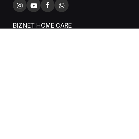
BIZNET HOME CARE
home_care@biznetnetworks.com
Hubungi kami
Contact Center:
1500933
HOTLINE 24 Jam
MidPlaza 2, 8th Floor
Jl Jendral Sudirman Kav 10-11
Jakarta 10220 – Indonesia
MyBiznet