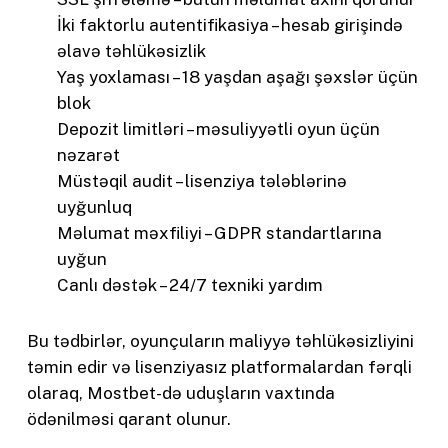
İki faktorlu autentifikasiya – hesab girişində
əlavə təhlükəsizlik
Yaş yoxlaması – 18 yaşdan aşağı şəxslər üçün
blok
Depozit limitləri – məsuliyyətli oyun üçün
nəzarət
Müstəqil audit – lisenziya tələblərinə
uyğunluq
Məlumat məxfiliyi – GDPR standartlarına
uyğun
Canlı dəstək – 24/7 texniki yardım
Bu tədbirlər, oyunçuların maliyyə təhlükəsizliyini
təmin edir və lisenziyasız platformalardan fərqli
olaraq, Mostbet-də uduşların vaxtında
ödənilməsi qarant olunur.