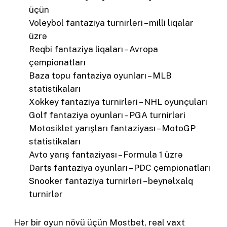
üçün
Voleybol fantaziya turnirləri – milli liqalar
üzrə
Reqbi fantaziya liqaları – Avropa
çempionatları
Baza topu fantaziya oyunları – MLB
statistikaları
Xokkey fantaziya turnirləri – NHL oyunçuları
Golf fantaziya oyunları – PGA turnirləri
Motosiklet yarışları fantaziyası – MotoGP
statistikaları
Avto yarış fantaziyası – Formula 1 üzrə
Darts fantaziya oyunları – PDC çempionatları
Snooker fantaziya turnirləri – beynəlxalq
turnirlər
Hər bir oyun növü üçün Mostbet, real vaxt