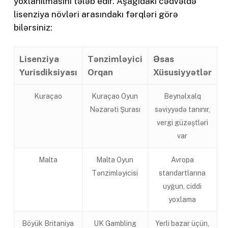
yoxlanılmasını tələb edir. Aşağıdakı cədvəldə
lisenziya növləri arasındakı fərqləri görə
bilərsiniz:
Lisenziya
Tənzimləyici
Əsas
Yurisdiksiyası
Orqan
Xüsusiyyətlər
Kuraçao
Kuraçao Oyun
Beynəlxalq
Nəzarəti Şurası
səviyyədə tanınır,
vergi güzəştləri
var
Malta
Malta Oyun
Avropa
Tənzimləyicisi
standartlarına
uyğun, ciddi
yoxlama
Böyük Britaniya
UK Gambling
Yerli bazar üçün,