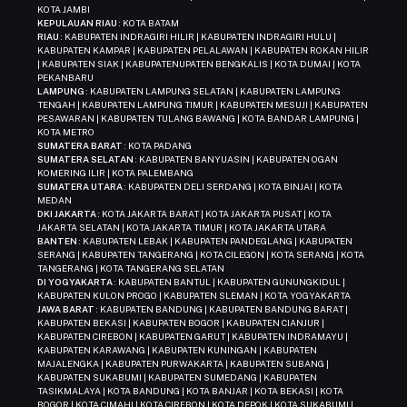
KOTA JAMBI
KEPULAUAN RIAU
: KOTA BATAM
RIAU
: KABUPATEN INDRAGIRI HILIR | KABUPATEN INDRAGIRI HULU |
KABUPATEN KAMPAR | KABUPATEN PELALAWAN | KABUPATEN ROKAN HILIR
| KABUPATEN SIAK | KABUPATENUPATEN BENGKALIS | KOTA DUMAI | KOTA
PEKANBARU
LAMPUNG
: KABUPATEN LAMPUNG SELATAN | KABUPATEN LAMPUNG
TENGAH | KABUPATEN LAMPUNG TIMUR | KABUPATEN MESUJI | KABUPATEN
PESAWARAN | KABUPATEN TULANG BAWANG | KOTA BANDAR LAMPUNG |
KOTA METRO
SUMATERA BARAT
: KOTA PADANG
SUMATERA SELATAN
: KABUPATEN BANYUASIN | KABUPATEN OGAN
KOMERING ILIR | KOTA PALEMBANG
SUMATERA UTARA
: KABUPATEN DELI SERDANG | KOTA BINJAI | KOTA
MEDAN
DKI JAKARTA
: KOTA JAKARTA BARAT | KOTA JAKARTA PUSAT | KOTA
JAKARTA SELATAN | KOTA JAKARTA TIMUR | KOTA JAKARTA UTARA
BANTEN
: KABUPATEN LEBAK | KABUPATEN PANDEGLANG | KABUPATEN
SERANG | KABUPATEN TANGERANG | KOTA CILEGON | KOTA SERANG | KOTA
TANGERANG | KOTA TANGERANG SELATAN
DI YOGYAKARTA
: KABUPATEN BANTUL | KABUPATEN GUNUNGKIDUL |
KABUPATEN KULON PROGO | KABUPATEN SLEMAN | KOTA YOGYAKARTA
JAWA BARAT
: KABUPATEN BANDUNG | KABUPATEN BANDUNG BARAT |
KABUPATEN BEKASI | KABUPATEN BOGOR | KABUPATEN CIANJUR |
KABUPATEN CIREBON | KABUPATEN GARUT | KABUPATEN INDRAMAYU |
KABUPATEN KARAWANG | KABUPATEN KUNINGAN | KABUPATEN
MAJALENGKA | KABUPATEN PURWAKARTA | KABUPATEN SUBANG |
KABUPATEN SUKABUMI | KABUPATEN SUMEDANG | KABUPATEN
TASIKMALAYA | KOTA BANDUNG | KOTA BANJAR | KOTA BEKASI | KOTA
BOGOR | KOTA CIMAHI | KOTA CIREBON | KOTA DEPOK | KOTA SUKABUMI |