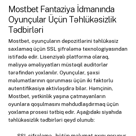
Mostbet Fantaziya İdmanında
Oyunçular Üçün Təhlükəsizlik
Tədbirləri
Mostbet, oyunçuların depozitlərini təhlükəsiz
saxlamaq üçün SSL şifrələmə texnologiyasından
istifadə edir. Lisenziyalı platforma olaraq,
maliyyə əməliyyatları müstəqil auditorlar
tərəfindən yoxlanılır. Oyunçular, şəxsi
məlumatlarının qorunması üçün iki faktorlu
autentifikasiya aktivləşdirə bilər. Həmçinin,
Mostbet, yetkinlik yaşına çatmayanların
oyunlara qoşulmasını məhdudlaşdırmaq üçün
yoxlama prosesi tətbiq edir. Aşağıdakı siyahıda
təhlükəsizlik tədbirləri qeyd olunub:
SSL şifrələmə – bütün məlumat axını qorunur