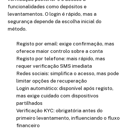
funcionalidades como depósitos e
levantamentos. O login é rápido, mas a
segurança depende da escolha inicial do
método.
Registo por email: exige confirmação, mas
oferece maior controlo sobre a conta
Registo por telefone: mais rápido, mas
requer verificação SMS imediata
Redes sociais: simplifica o acesso, mas pode
limitar opções de recuperação
Login automático: disponível após registo,
mas exige cuidado com dispositivos
partilhados
Verificação KYC: obrigatória antes do
primeiro levantamento, influenciando o fluxo
financeiro