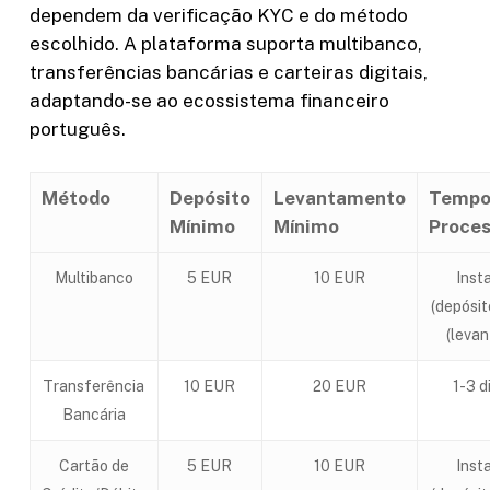
dependem da verificação KYC e do método
escolhido. A plataforma suporta multibanco,
transferências bancárias e carteiras digitais,
adaptando-se ao ecossistema financeiro
português.
Método
Depósito
Levantamento
Tempo
Mínimo
Mínimo
Proce
Multibanco
5 EUR
10 EUR
Inst
(depósito
(leva
Transferência
10 EUR
20 EUR
1-3 d
Bancária
Cartão de
5 EUR
10 EUR
Inst