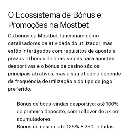
O Ecossistema de Bónus e
Promoções na Mostbet
Os bónus da Mostbet funcionam como
catalisadores da atividade do utilizador, mas
estão interligados com requisitos de aposta e
prazos. O bónus de boas-vindas para apostas
desportivas e o bónus de casino são os
principais atrativos, mas a sua eficácia depende
da frequência de utilização e do tipo de jogo
preferido.
Bónus de boas-vindas desportivo: até 100%
do primeiro depósito, com rollover de 5x em
acumuladores
Bónus de casino: até 125% + 250 rodadas