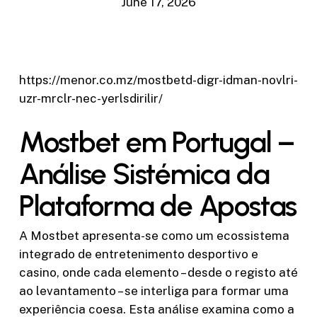
June 17, 2026
https://menor.co.mz/mostbetd-digr-idman-novlri-
uzr-mrclr-nec-yerlsdirilir/
Mostbet em Portugal –
Análise Sistémica da
Plataforma de Apostas
A Mostbet apresenta-se como um ecossistema
integrado de entretenimento desportivo e
casino, onde cada elemento – desde o registo até
ao levantamento – se interliga para formar uma
experiência coesa. Esta análise examina como a