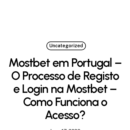
Skip
to
Close
main
Menu
content
Uncategorized
Mostbet em Portugal –
O Processo de Registo
e Login na Mostbet –
Como Funciona o
Acesso?