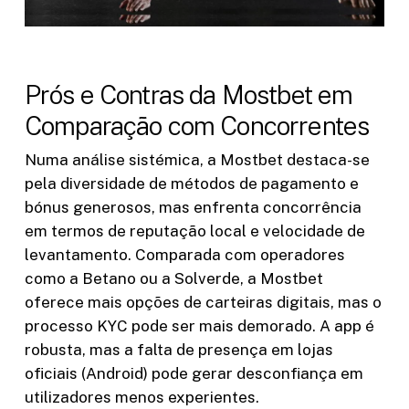
Prós e Contras da Mostbet em
Comparação com Concorrentes
Numa análise sistémica, a Mostbet destaca-se
pela diversidade de métodos de pagamento e
bónus generosos, mas enfrenta concorrência
em termos de reputação local e velocidade de
levantamento. Comparada com operadores
como a Betano ou a Solverde, a Mostbet
oferece mais opções de carteiras digitais, mas o
processo KYC pode ser mais demorado. A app é
robusta, mas a falta de presença em lojas
oficiais (Android) pode gerar desconfiança em
utilizadores menos experientes.