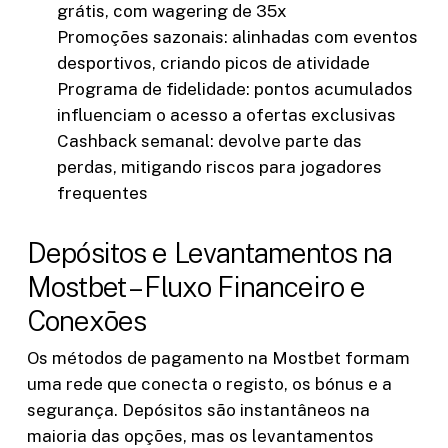
grátis, com wagering de 35x
Promoções sazonais: alinhadas com eventos
desportivos, criando picos de atividade
Programa de fidelidade: pontos acumulados
influenciam o acesso a ofertas exclusivas
Cashback semanal: devolve parte das
perdas, mitigando riscos para jogadores
frequentes
Depósitos e Levantamentos na
Mostbet – Fluxo Financeiro e
Conexões
Os métodos de pagamento na Mostbet formam
uma rede que conecta o registo, os bónus e a
segurança. Depósitos são instantâneos na
maioria das opções, mas os levantamentos