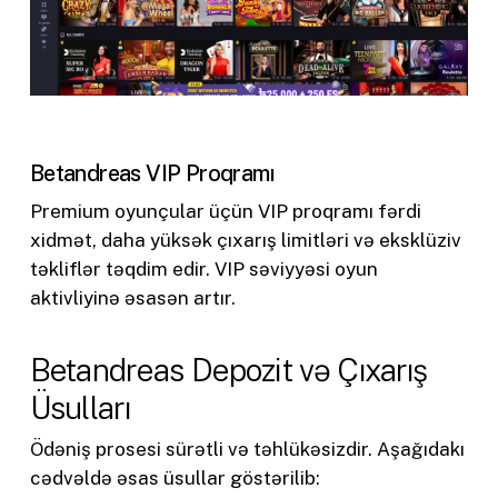
Betandreas VIP Proqramı
Premium oyunçular üçün VIP proqramı fərdi
xidmət, daha yüksək çıxarış limitləri və eksklüziv
təkliflər təqdim edir. VIP səviyyəsi oyun
aktivliyinə əsasən artır.
Betandreas Depozit və Çıxarış
Üsulları
Ödəniş prosesi sürətli və təhlükəsizdir. Aşağıdakı
cədvəldə əsas üsullar göstərilib: