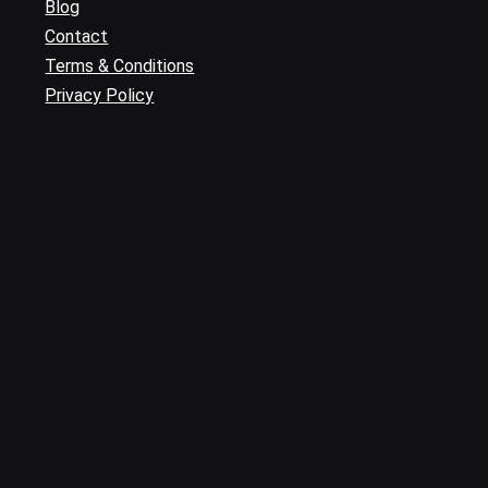
Blog
Contact
Terms & Conditions
Privacy Policy