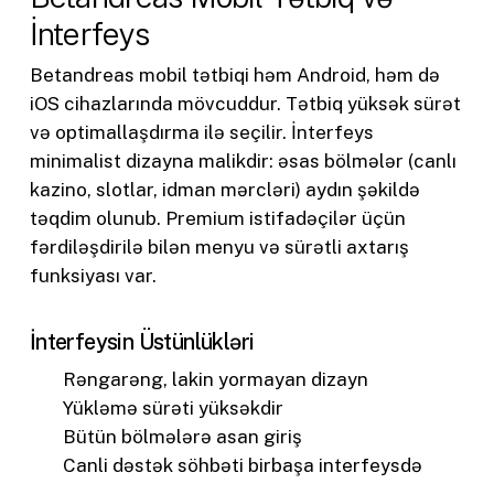
İnterfeys
Betandreas mobil tətbiqi həm Android, həm də
iOS cihazlarında mövcuddur. Tətbiq yüksək sürət
və optimallaşdırma ilə seçilir. İnterfeys
minimalist dizayna malikdir: əsas bölmələr (canlı
kazino, slotlar, idman mərcləri) aydın şəkildə
təqdim olunub. Premium istifadəçilər üçün
fərdiləşdirilə bilən menyu və sürətli axtarış
funksiyası var.
İnterfeysin Üstünlükləri
Rəngarəng, lakin yormayan dizayn
Yükləmə sürəti yüksəkdir
Bütün bölmələrə asan giriş
Canli dəstək söhbəti birbaşa interfeysdə