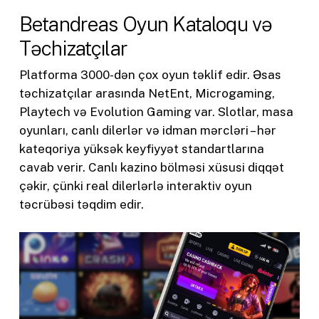
Betandreas Oyun Kataloqu və
Təchizatçılar
Platforma 3000-dən çox oyun təklif edir. Əsas
təchizatçılar arasında NetEnt, Microgaming,
Playtech və Evolution Gaming var. Slotlar, masa
oyunları, canlı dilerlər və idman mərcləri – hər
kateqoriya yüksək keyfiyyət standartlarına
cavab verir. Canlı kazino bölməsi xüsusi diqqət
çəkir, çünki real dilerlərlə interaktiv oyun
təcrübəsi təqdim edir.