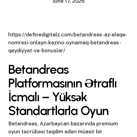
June 17, 2026
https://definedigitalz.com/betandreas-az-elaqe-
nomresi-onlayn-kazino-oynamaq-betandreas-
qeydiyyat-ve-bonuslar/
Betandreas
Platformasının Ətraflı
İcmalı – Yüksək
Standartlarla Oyun
Betandreas, Azərbaycan bazarında premium
oyun təcrübəsi təqdim edən müasir bir