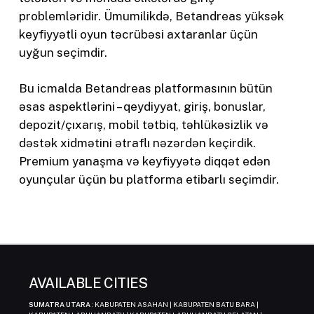
problemləridir. Ümumilikdə, Betandreas yüksək
keyfiyyətli oyun təcrübəsi axtaranlar üçün
uyğun seçimdir.
Bu icmalda Betandreas platformasının bütün
əsas aspektlərini – qeydiyyat, giriş, bonuslar,
depozit/çıxarış, mobil tətbiq, təhlükəsizlik və
dəstək xidmətini ətraflı nəzərdən keçirdik.
Premium yanaşma və keyfiyyətə diqqət edən
oyunçular üçün bu platforma etibarlı seçimdir.
AVAILABLE CITIES
SUMATRA UTARA
: KABUPATEN ASAHAN | KABUPATEN BATU BARA |