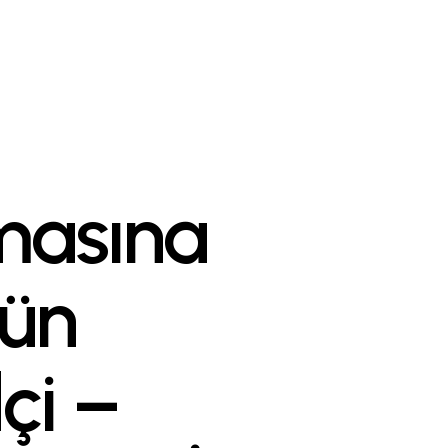
masına
çün
çi –