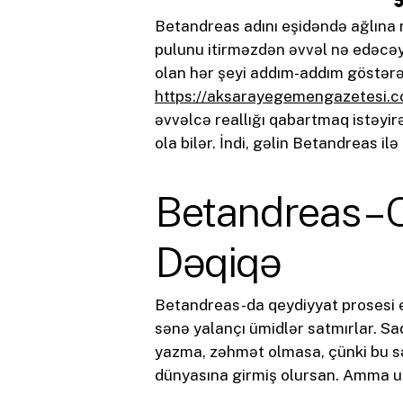
Betandreas adını eşidəndə ağlına n
pulunu itirməzdən əvvəl nə edəcəyi
olan hər şeyi addım-addım göstərə
https://aksarayegemengazetesi.
əvvəlcə reallığı qabartmaq istəyir
ola bilər. İndi, gəlin Betandreas il
Betandreas – 
Dəqiqə
Betandreas-da qeydiyyat prosesi el
sənə yalançı ümidlər satmırlar. Sa
yazma, zəhmət olmasa, çünki bu sə
dünyasına girmiş olursan. Amma unu