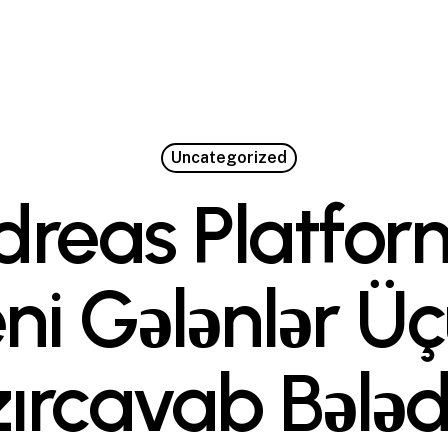
Uncategorized
dreas Platfor
ni Gələnlər Ü
ırcavab Bələd