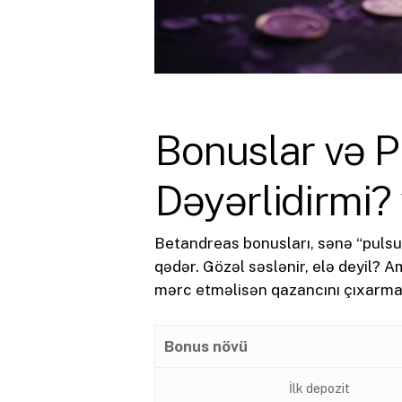
Bonuslar və P
Dəyərlidirmi?
Betandreas bonusları, sənə “pulsuz
qədər. Gözəl səslənir, elə deyil?
mərc etməlisən qazancını çıxarmaq
Bonus növü
İlk depozit