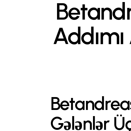
Betandr
Addımı 
Betandreas
Gələnlər Ü