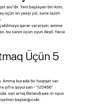
 anı"dır. Yeni başlayan biri kimi,
aq üçün ən yaxşı yol, sənə lazım
–
 çəkilməyə qərar verərsən, amma
ən, bu sənin üçün oyun deyil, faciə
 Atmaq Üçün 5
n. Amma burada bir həqiqət var:
nra şifrə qoyursan – “123456”
ndə, sən artıq Betandreas-in oyun
yətinin başlanğıcıdır.