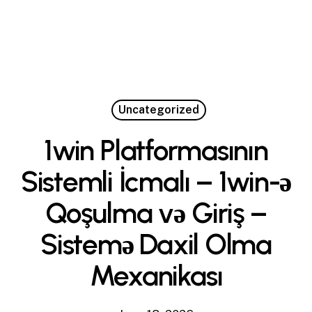
Skip
to
Close
main
Menu
content
Uncategorized
1win Platformasının
Sistemli İcmalı – 1win-ə
Qoşulma və Giriş –
Sistemə Daxil Olma
Mexanikası