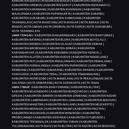
KABUPATEN BEKASI | KABUPATEN BOGOR | KABUPATEN CIANJUR |
KABUPATEN CIREBON | KABUPATEN GARUT | KABUPATEN INDRAMAYU |
KABUPATEN KARAWANG | KABUPATEN KUNINGAN | KABUPATEN
MAJALENGKA | KABUPATEN PURWAKARTA | KABUPATEN SUBANG |
KABUPATEN SUKABUMI | KABUPATEN SUMEDANG | KABUPATEN
TASIKMALAYA | KOTA BANDUNG | KOTA BANJAR | KOTA BEKASI | KOTA
BOGOR | KOTA CIMAHI | KOTA CIREBON | KOTA DEPOK | KOTA SUKABUMI |
KOTA TASIKMALAYA
JAWA TENGAH
: KABUPATEN BANJARNEGARA | KABUPATEN BANYUMAS |
KABUPATEN BATANG | KABUPATEN BLORA | KABUPATEN BOYOLALI |
KABUPATEN BREBES | KABUPATEN CILACAP | KABUPATEN DEMAK |
KABUPATEN GROBOGAN | KABUPATEN JEPARA | KABUPATEN
KARANGANYAR | KABUPATEN KEBUMEN | KABUPATEN KENDAL |
KABUPATEN KLATEN | KABUPATEN KUDUS | KABUPATEN MAGELANG |
KABUPATEN PATI | KABUPATEN PEKALONGAN | KABUPATEN PEMALANG |
KABUPATEN PURBALINGGA | KABUPATEN PURWOREJO | KABUPATEN
REMBANG | KABUPATEN SEMARANG | KABUPATEN SRAGEN | KABUPATEN
SUKOHARJO | KABUPATEN TEGAL | KABUPATEN TEMANGGUNG |
KABUPATEN WONOSOBO | KOTA MAGELANG | KOTA PEKALONGAN | KOTA
SALATIGA | KOTA SEMARANG | KOTA SURAKARTA | KOTA TEGAL
JAWA TIMUR
: KABUPATEN BANYUWANGI | KABUPATEN BLITAR |
KABUPATEN BOJONEGORO | KABUPATEN BONDOWOSO | KABUPATEN
GRESIK | KABUPATEN JEMBER | KABUPATEN JOMBANG | KABUPATEN KEDIRI
| KABUPATEN LAMONGAN | KABUPATEN LUMAJANG | KABUPATEN MADIUN |
KABUPATEN MAGETAN | KABUPATEN MALANG | KABUPATEN MOJOKERTO |
KABUPATEN NGANJUK | KABUPATEN NGAWI | KABUPATEN PACITAN |
KABUPATEN PASURUAN | KABUPATEN PONOROGO | KABUPATEN
PROBOLINGGO | KABUPATEN SIDOARJO | KABUPATEN SITUBONDO |
KABUPATEN TRENGGALEK | KABUPATEN TUBAN | KABUPATEN
TULUNGAGUNG | KOTA BATU | KOTA BLITAR | KOTA KEDIRI | KOTA MADIUN |