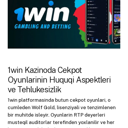
1win Kazinoda Cekpot
Oyunlarinin Huquqi Aspektleri
ve Tehlukesizlik
1win platformasinda butun cekpot oyunlari, o
cumleden Wolf Gold, lisenziyali ve tenzimlenen
bir muhitde isleyir. Oyunlarin RTP deyerleri
musteqil auditorlar terefinden yoxlanilir ve her