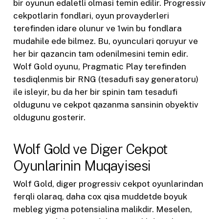
bir oyunun edaletli olmasi temin edilir. Progressiv
cekpotlarin fondlari, oyun provayderleri
terefinden idare olunur ve 1win bu fondlara
mudahile ede bilmez. Bu, oyunculari qoruyur ve
her bir qazancin tam odenilmesini temin edir.
Wolf Gold oyunu, Pragmatic Play terefinden
tesdiqlenmis bir RNG (tesadufi say generatoru)
ile isleyir, bu da her bir spinin tam tesadufi
oldugunu ve cekpot qazanma sansinin obyektiv
oldugunu gosterir.
Wolf Gold ve Diger Cekpot
Oyunlarinin Muqayisesi
Wolf Gold, diger progressiv cekpot oyunlarindan
ferqli olaraq, daha cox qisa muddetde boyuk
mebleg yigma potensialina malikdir. Meselen,