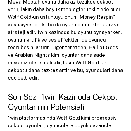
Mega Moolah oyunu daha az tezlikde cekpot
verir, lakin daha boyuk meblegler teklif ede biler.
Wolf Gold-un ustunluyu onun “Money Respin”
xususiyyetidir ki, bu da oyunu daha interaktiv ve
strateji edir. 1win kazinoda bu oyunu oynayarken,
oyunun grafik ve ses effektleri de oyuncu
tecrubesini artirir. Diger terefden, Hall of Gods
ve Arabian Nights kimi oyunlar daha sade
mexanizmlere malikdir, lakin Wolf Gold-un
cekpotu daha tez-tez artir ve bu, oyunculari daha
cox celb edir.
Son Soz – 1win Kazinoda Cekpot
Oyunlarinin Potensiali
1win platformasinda Wolf Gold kimi progressiv
cekpot oyunlari, oyunculara boyuk qazanclar