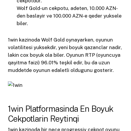
cekpotdur.
Wolf Gold-un cekpotu, adeten, 10.000 AZN-
den baslayir ve 100.000 AZN-e qeder yuksele
biler.
1win kazinoda Wolf Gold oynayarken, oyunun
volatilitesi yuksekdir, yeni boyuk qazanclar nadir,
lakin cox boyuk ola biler. Oyunun RTP (oyuncuya
qayitma faizi) 96.01% teşkil edir, bu da uzun
muddetde oyunun edaletli oldugunu gosterir.
1win Platformasinda En Boyuk
Cekpotlarin Reytinqi
1win kazinoda bir nece progressiv cekpot oyunu