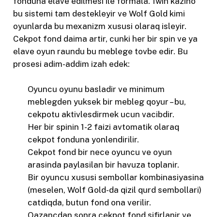
fonduna elave edilmesi ile formala. 1win kazino
bu sistemi tam destekleyir ve Wolf Gold kimi
oyunlarda bu mexanizm xususi olaraq isleyir.
Cekpot fond daima artir, cunki her bir spin ve ya
elave oyun raundu bu meblege tovbe edir. Bu
prosesi adim-addim izah edek:
Oyuncu oyunu basladir ve minimum
meblegden yuksek bir mebleg qoyur – bu,
cekpotu aktivlesdirmek ucun vacibdir.
Her bir spinin 1-2 faizi avtomatik olaraq
cekpot fonduna yonlendirilir.
Cekpot fond bir nece oyuncu ve oyun
arasinda paylasilan bir havuza toplanir.
Bir oyuncu xususi sembollar kombinasiyasina
(meselen, Wolf Gold-da qizil qurd sembollari)
catdiqda, butun fond ona verilir.
Qazancdan sonra cekpot fond sifirlanir ve