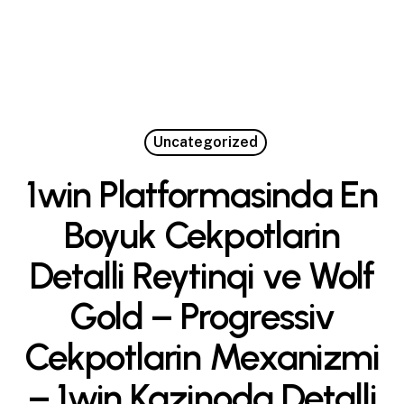
Skip
to
Close
main
Menu
content
Uncategorized
1win Platformasinda En
Boyuk Cekpotlarin
Detalli Reytinqi ve Wolf
Gold – Progressiv
Cekpotlarin Mexanizmi
– 1win Kazinoda Detalli