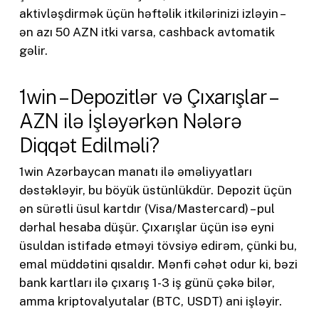
aktivləşdirmək üçün həftəlik itkilərinizi izləyin –
ən azı 50 AZN itki varsa, cashback avtomatik
gəlir.
1win – Depozitlər və Çıxarışlar –
AZN ilə İşləyərkən Nələrə
Diqqət Edilməli?
1win Azərbaycan manatı ilə əməliyyatları
dəstəkləyir, bu böyük üstünlükdür. Depozit üçün
ən sürətli üsul kartdır (Visa/Mastercard) – pul
dərhal hesaba düşür. Çıxarışlar üçün isə eyni
üsuldan istifadə etməyi tövsiyə edirəm, çünki bu,
emal müddətini qısaldır. Mənfi cəhət odur ki, bəzi
bank kartları ilə çıxarış 1-3 iş günü çəkə bilər,
amma kriptovalyutalar (BTC, USDT) ani işləyir.