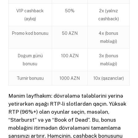
VIP cashback
50%
2x (yalnız
(aylıq)
cashback)
Promo kod bonusu
50 AZN
4x (bonus
məbləği)
Doğum günü
100 AZN
3x (bonus
bonusu
məbləği)
Turnir bonusu
1000 AZN
10x (qazanclar)
Mənim layfhakım: dövrələmə tələblərini yerinə
yetirərkən aşağı RTP-li slotlardan qaçın. Yüksək
RTP (96%+) olan oyunlar seçin, məsələn,
“Starburst” və ya “Book of Dead”. Bu, bonus
məbləğini itirmədən dövrələməni tamamlama
şansınızı artırır. Həmçinin, cashback bonusunu