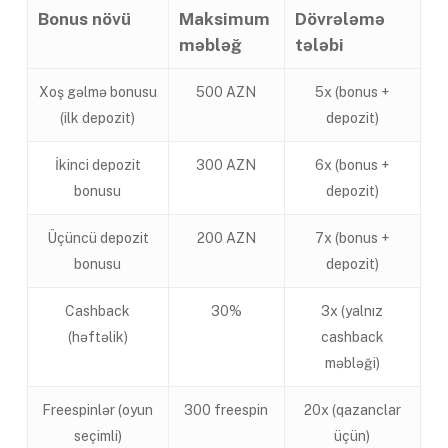
Bonus növü
Maksimum
Dövrələmə
məbləğ
tələbi
Xoş gəlmə bonusu
500 AZN
5x (bonus +
(ilk depozit)
depozit)
İkinci depozit
300 AZN
6x (bonus +
bonusu
depozit)
Üçüncü depozit
200 AZN
7x (bonus +
bonusu
depozit)
Cashback
30%
3x (yalnız
(həftəlik)
cashback
məbləği)
Freespinlər (oyun
300 freespin
20x (qazanclar
seçimli)
üçün)