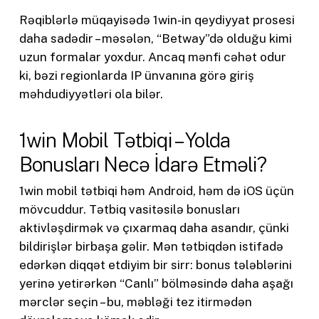
Rəqiblərlə müqayisədə 1win-in qeydiyyat prosesi
daha sadədir – məsələn, “Betway”də olduğu kimi
uzun formalar yoxdur. Ancaq mənfi cəhət odur
ki, bəzi regionlarda IP ünvanına görə giriş
məhdudiyyətləri ola bilər.
1win Mobil Tətbiqi – Yolda
Bonusları Necə İdarə Etməli?
1win mobil tətbiqi həm Android, həm də iOS üçün
mövcuddur. Tətbiq vasitəsilə bonusları
aktivləşdirmək və çıxarmaq daha asandır, çünki
bildirişlər birbaşa gəlir. Mən tətbiqdən istifadə
edərkən diqqət etdiyim bir sirr: bonus tələblərini
yerinə yetirərkən “Canlı” bölməsində daha aşağı
mərclər seçin – bu, məbləği tez itirmədən