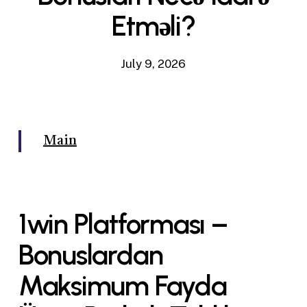
Etməli?
July 9, 2026
Main
1win Platforması –
Bonuslardan
Maksimum Fayda