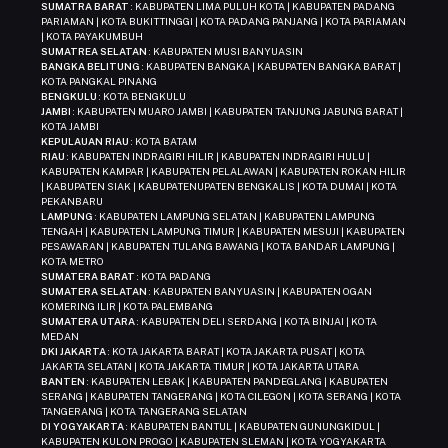
SUMATRA BARAT
: KABUPATEN LIMA PULUH KOTA | KABUPATEN PADANG
PARIAMAN | KOTA BUKITTINGGI | KOTA PADANG PANJANG | KOTA PARIAMAN
| KOTA PAYAKUMBUH
SUMATREA SELATAN
: KABUPATEN MUSI BANYUASIN
BANGKA BELITUNG
: KABUPATEN BANGKA | KABUPATEN BANGKA BARAT |
KOTA PANGKAL PINANG
BENGKULU
: KOTA BENGKULU
JAMBI
: KABUPATEN MUARO JAMBI | KABUPATEN TANJUNG JABUNG BARAT |
KOTA JAMBI
KEPULAUAN RIAU
: KOTA BATAM
RIAU
: KABUPATEN INDRAGIRI HILIR | KABUPATEN INDRAGIRI HULU |
KABUPATEN KAMPAR | KABUPATEN PELALAWAN | KABUPATEN ROKAN HILIR
| KABUPATEN SIAK | KABUPATENUPATEN BENGKALIS | KOTA DUMAI | KOTA
PEKANBARU
LAMPUNG
: KABUPATEN LAMPUNG SELATAN | KABUPATEN LAMPUNG
TENGAH | KABUPATEN LAMPUNG TIMUR | KABUPATEN MESUJI | KABUPATEN
PESAWARAN | KABUPATEN TULANG BAWANG | KOTA BANDAR LAMPUNG |
KOTA METRO
SUMATERA BARAT
: KOTA PADANG
SUMATERA SELATAN
: KABUPATEN BANYUASIN | KABUPATEN OGAN
KOMERING ILIR | KOTA PALEMBANG
SUMATERA UTARA
: KABUPATEN DELI SERDANG | KOTA BINJAI | KOTA
MEDAN
DKI JAKARTA
: KOTA JAKARTA BARAT | KOTA JAKARTA PUSAT | KOTA
JAKARTA SELATAN | KOTA JAKARTA TIMUR | KOTA JAKARTA UTARA
BANTEN
: KABUPATEN LEBAK | KABUPATEN PANDEGLANG | KABUPATEN
SERANG | KABUPATEN TANGERANG | KOTA CILEGON | KOTA SERANG | KOTA
TANGERANG | KOTA TANGERANG SELATAN
DI YOGYAKARTA
: KABUPATEN BANTUL | KABUPATEN GUNUNGKIDUL |
KABUPATEN KULON PROGO | KABUPATEN SLEMAN | KOTA YOGYAKARTA