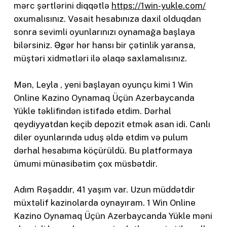
mərc şərtlərini diqqətlə
https://1win-yukle.com/
oxumalısınız. Vəsait hesabınıza daxil olduqdan
sonra sevimli oyunlarınızı oynamağa başlaya
bilərsiniz. Əgər hər hansı bir çətinlik yaransa,
müştəri xidmətləri ilə əlaqə saxlamalısınız.
Mən, Leyla , yeni başlayan oyunçu kimi 1 Win
Online Kazino Oynamaq Üçün Azerbaycanda
Yükle təklifindən istifadə etdim. Dərhal
qeydiyyatdan keçib depozit etmək asan idi. Canlı
diler oyunlarında uduş əldə etdim və pulum
dərhal hesabıma köçürüldü. Bu platformaya
ümumi münasibətim çox müsbətdir.
Adım Rəşaddır, 41 yaşım var. Uzun müddətdir
müxtəlif kazinolarda oynayıram. 1 Win Online
Kazino Oynamaq Üçün Azerbaycanda Yükle məni