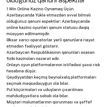
1 Win Online Kazino Oynamaq Üçün
Azerbaycanda Yükle etməzdən əvvəl bilməli
olduğunuz qanuni aspektlər: Azerbaycanda
online kazino oyunları qanuni statusu dəqiq
müəyyən edilməmişdir.
Əksər xarici operatorlar yerli qanunlara riayət
etmədən fəaliyyət göstərir.
Azərbaycan Respublikasının qanunları əsasən
fiziki kazinoları nəzarət edir.
Onlayn oyun platformalarının istifadəsi şəxsi risk
hesabına düşür.
Qeydiyyatdan keçmiş beynəlxalq platformaları
seçmək məqsədəuyğun ola bilər.
Pul köçürmələri və uduşların çıxarılması
məhdudiyyətlərə səbəb ola bilər.
Müştəri məlumatlarının qorunması və şəffaf