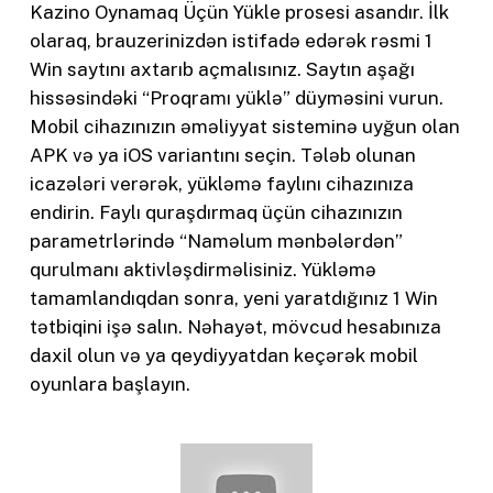
Kazino Oynamaq Üçün Yükle prosesi asandır. İlk
olaraq, brauzerinizdən istifadə edərək rəsmi 1
Win saytını axtarıb açmalısınız. Saytın aşağı
hissəsindəki “Proqramı yüklə” düyməsini vurun.
Mobil cihazınızın əməliyyat sisteminə uyğun olan
APK və ya iOS variantını seçin. Tələb olunan
icazələri verərək, yükləmə faylını cihazınıza
endirin. Faylı quraşdırmaq üçün cihazınızın
parametrlərində “Naməlum mənbələrdən”
qurulmanı aktivləşdirməlisiniz. Yükləmə
tamamlandıqdan sonra, yeni yaratdığınız 1 Win
tətbiqini işə salın. Nəhayət, mövcud hesabınıza
daxil olun və ya qeydiyyatdan keçərək mobil
oyunlara başlayın.