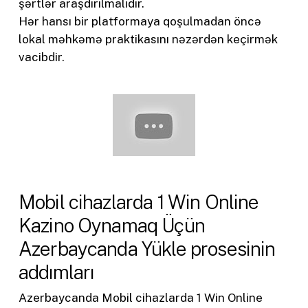
şərtlər araşdırılmalıdır.
Hər hansı bir platformaya qoşulmadan öncə
lokal məhkəmə praktikasını nəzərdən keçirmək
vacibdir.
Mobil cihazlarda 1 Win Online
Kazino Oynamaq Üçün
Azerbaycanda Yükle prosesinin
addımları
Azerbaycanda Mobil cihazlarda 1 Win Online