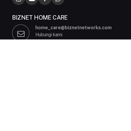
BIZNET HOME CARE
home_care@biznetnetworks.com
Hubungi kami
Contact Center:
1500933
HOTLINE 24 Jam
MidPlaza 2, 8th Floor
Jl Jendral Sudirman Kav 10-11
Jakarta 10220 – Indonesia
MyBiznet