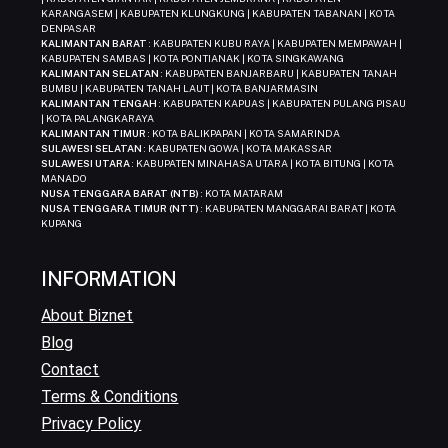
KARANGASEM | KABUPATEN KLUNGKUNG | KABUPATEN TABANAN | KOTA
DENPASAR
KALIMANTAN BARAT
: KABUPATEN KUBU RAYA | KABUPATEN MEMPAWAH |
KABUPATEN SAMBAS | KOTA PONTIANAK | KOTA SINGKAWANG
KALIMANTAN SELATAN
: KABUPATEN BANJARBARU | KABUPATEN TANAH
BUMBU | KABUPATEN TANAH LAUT | KOTA BANJARMASIN
KALIMANTAN TENGAH
: KABUPATEN KAPUAS | KABUPATEN PULANG PISAU
| KOTA PALANGKARAYA
KALIMANTAN TIMUR
: KOTA BALIKPAPAN | KOTA SAMARINDA
SULAWESI SELATAN
: KABUPATEN GOWA | KOTA MAKASSAR
SULAWESI UTARA
: KABUPATEN MINAHASA UTARA | KOTA BITUNG | KOTA
MANADO
NUSA TENGGARA BARAT (NTB)
: KOTA MATARAM
NUSA TENGGARA TIMUR (NTT)
: KABUPATEN MANGGARAI BARAT | KOTA
KUPANG
INFORMATION
About Biznet
Blog
Contact
Terms & Conditions
Privacy Policy