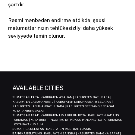
şərtdir.
Rəsmi mənbədən endirmə etdikdə, şəxsi
məlumatlarınızın təhlükəsizliyi daha yüksək
səviyyədə təmin olunur.
AVAILABLE CITIES
SUMATRA UTARA
: KABUPATEN ASAHAN | KABUPATEN BATU BARA |
KABUPATEN LABUHANBATU | KABUPATEN LABUHANBATU SELATAN |
KABUPATEN LABUHANBATU UTARA | KABUPATEN SERDANG BEDAGAI |
KOTA TANJUNGBALAI
SUMATRA BARAT
: KABUPATEN LIMA PULUH KOTA | KABUPATEN PADANG
PARIAMAN | KOTA BUKITTINGGI | KOTA PADANG PANJANG | KOTA PARIAMAN
| KOTA PAYAKUMBUH
SUMATREA SELATAN
: KABUPATEN MUSI BANYUASIN
BANGKA BELITUNG
: KABUPATEN BANGKA | KABUPATEN BANGKA BARAT |