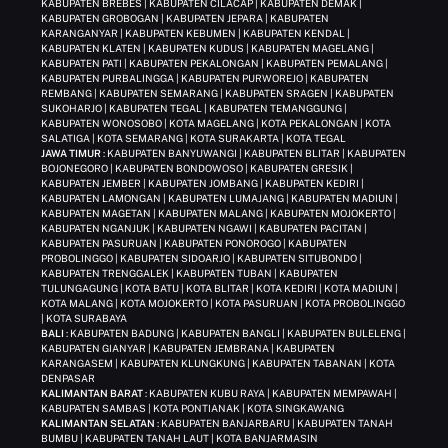
KABUPATEN BREBES | KABUPATEN CILACAP | KABUPATEN DEMAK |
KABUPATEN GROBOGAN | KABUPATEN JEPARA | KABUPATEN
KARANGANYAR | KABUPATEN KEBUMEN | KABUPATEN KENDAL |
KABUPATEN KLATEN | KABUPATEN KUDUS | KABUPATEN MAGELANG |
KABUPATEN PATI | KABUPATEN PEKALONGAN | KABUPATEN PEMALANG |
KABUPATEN PURBALINGGA | KABUPATEN PURWOREJO | KABUPATEN
REMBANG | KABUPATEN SEMARANG | KABUPATEN SRAGEN | KABUPATEN
SUKOHARJO | KABUPATEN TEGAL | KABUPATEN TEMANGGUNG |
KABUPATEN WONOSOBO | KOTA MAGELANG | KOTA PEKALONGAN | KOTA
SALATIGA | KOTA SEMARANG | KOTA SURAKARTA | KOTA TEGAL
JAWA TIMUR
: KABUPATEN BANYUWANGI | KABUPATEN BLITAR | KABUPATEN
BOJONEGORO | KABUPATEN BONDOWOSO | KABUPATEN GRESIK |
KABUPATEN JEMBER | KABUPATEN JOMBANG | KABUPATEN KEDIRI |
KABUPATEN LAMONGAN | KABUPATEN LUMAJANG | KABUPATEN MADIUN |
KABUPATEN MAGETAN | KABUPATEN MALANG | KABUPATEN MOJOKERTO |
KABUPATEN NGANJUK | KABUPATEN NGAWI | KABUPATEN PACITAN |
KABUPATEN PASURUAN | KABUPATEN PONOROGO | KABUPATEN
PROBOLINGGO | KABUPATEN SIDOARJO | KABUPATEN SITUBONDO |
KABUPATEN TRENGGALEK | KABUPATEN TUBAN | KABUPATEN
TULUNGAGUNG | KOTA BATU | KOTA BLITAR | KOTA KEDIRI | KOTA MADIUN |
KOTA MALANG | KOTA MOJOKERTO | KOTA PASURUAN | KOTA PROBOLINGGO
| KOTA SURABAYA
BALI
: KABUPATEN BADUNG | KABUPATEN BANGLI | KABUPATEN BULELENG |
KABUPATEN GIANYAR | KABUPATEN JEMBRANA | KABUPATEN
KARANGASEM | KABUPATEN KLUNGKUNG | KABUPATEN TABANAN | KOTA
DENPASAR
KALIMANTAN BARAT
: KABUPATEN KUBU RAYA | KABUPATEN MEMPAWAH |
KABUPATEN SAMBAS | KOTA PONTIANAK | KOTA SINGKAWANG
KALIMANTAN SELATAN
: KABUPATEN BANJARBARU | KABUPATEN TANAH
BUMBU | KABUPATEN TANAH LAUT | KOTA BANJARMASIN