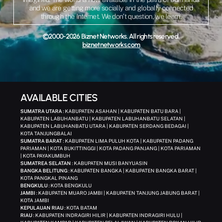
and we are getting more socially and globally connected
through the Internet. We don’t question, we learn.
©2000-2026 Biznet Networks. All rights reserved.
biznetnetworks.com
AVAILABLE CITIES
SUMATRA UTARA
: KABUPATEN ASAHAN | KABUPATEN BATU BARA |
KABUPATEN LABUHANBATU | KABUPATEN LABUHANBATU SELATAN |
KABUPATEN LABUHANBATU UTARA | KABUPATEN SERDANG BEDAGAI |
KOTA TANJUNGBALAI
SUMATRA BARAT
: KABUPATEN LIMA PULUH KOTA | KABUPATEN PADANG
PARIAMAN | KOTA BUKITTINGGI | KOTA PADANG PANJANG | KOTA PARIAMAN
| KOTA PAYAKUMBUH
SUMATREA SELATAN
: KABUPATEN MUSI BANYUASIN
BANGKA BELITUNG
: KABUPATEN BANGKA | KABUPATEN BANGKA BARAT |
KOTA PANGKAL PINANG
BENGKULU
: KOTA BENGKULU
JAMBI
: KABUPATEN MUARO JAMBI | KABUPATEN TANJUNG JABUNG BARAT |
KOTA JAMBI
KEPULAUAN RIAU
: KOTA BATAM
RIAU
: KABUPATEN INDRAGIRI HILIR | KABUPATEN INDRAGIRI HULU |