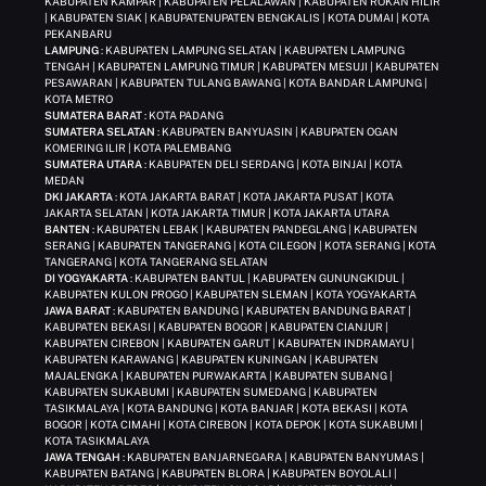
KABUPATEN KAMPAR | KABUPATEN PELALAWAN | KABUPATEN ROKAN HILIR
| KABUPATEN SIAK | KABUPATENUPATEN BENGKALIS | KOTA DUMAI | KOTA
PEKANBARU
LAMPUNG
: KABUPATEN LAMPUNG SELATAN | KABUPATEN LAMPUNG
TENGAH | KABUPATEN LAMPUNG TIMUR | KABUPATEN MESUJI | KABUPATEN
PESAWARAN | KABUPATEN TULANG BAWANG | KOTA BANDAR LAMPUNG |
KOTA METRO
SUMATERA BARAT
: KOTA PADANG
SUMATERA SELATAN
: KABUPATEN BANYUASIN | KABUPATEN OGAN
KOMERING ILIR | KOTA PALEMBANG
SUMATERA UTARA
: KABUPATEN DELI SERDANG | KOTA BINJAI | KOTA
MEDAN
DKI JAKARTA
: KOTA JAKARTA BARAT | KOTA JAKARTA PUSAT | KOTA
JAKARTA SELATAN | KOTA JAKARTA TIMUR | KOTA JAKARTA UTARA
BANTEN
: KABUPATEN LEBAK | KABUPATEN PANDEGLANG | KABUPATEN
SERANG | KABUPATEN TANGERANG | KOTA CILEGON | KOTA SERANG | KOTA
TANGERANG | KOTA TANGERANG SELATAN
DI YOGYAKARTA
: KABUPATEN BANTUL | KABUPATEN GUNUNGKIDUL |
KABUPATEN KULON PROGO | KABUPATEN SLEMAN | KOTA YOGYAKARTA
JAWA BARAT
: KABUPATEN BANDUNG | KABUPATEN BANDUNG BARAT |
KABUPATEN BEKASI | KABUPATEN BOGOR | KABUPATEN CIANJUR |
KABUPATEN CIREBON | KABUPATEN GARUT | KABUPATEN INDRAMAYU |
KABUPATEN KARAWANG | KABUPATEN KUNINGAN | KABUPATEN
MAJALENGKA | KABUPATEN PURWAKARTA | KABUPATEN SUBANG |
KABUPATEN SUKABUMI | KABUPATEN SUMEDANG | KABUPATEN
TASIKMALAYA | KOTA BANDUNG | KOTA BANJAR | KOTA BEKASI | KOTA
BOGOR | KOTA CIMAHI | KOTA CIREBON | KOTA DEPOK | KOTA SUKABUMI |
KOTA TASIKMALAYA
JAWA TENGAH
: KABUPATEN BANJARNEGARA | KABUPATEN BANYUMAS |
KABUPATEN BATANG | KABUPATEN BLORA | KABUPATEN BOYOLALI |