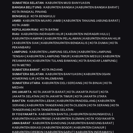
SUMATREA SELATAN
: KABUPATEN MUSI BANYUASIN
BANGKA BELITUNG
: KABUPATEN BANGKA | KABUPATEN BANGKA BARAT |
KOTA PANGKAL PINANG
BENGKULU
: KOTA BENGKULU
JAMBI
: KABUPATEN MUARO JAMBI | KABUPATEN TANJUNG JABUNG BARAT |
KOTA JAMBI
KEPULAUAN RIAU
: KOTA BATAM
RIAU
: KABUPATEN INDRAGIRI HILIR | KABUPATEN INDRAGIRI HULU |
KABUPATEN KAMPAR | KABUPATEN PELALAWAN | KABUPATEN ROKAN HILIR
| KABUPATEN SIAK | KABUPATENUPATEN BENGKALIS | KOTA DUMAI | KOTA
PEKANBARU
LAMPUNG
: KABUPATEN LAMPUNG SELATAN | KABUPATEN LAMPUNG
TENGAH | KABUPATEN LAMPUNG TIMUR | KABUPATEN MESUJI | KABUPATEN
PESAWARAN | KABUPATEN TULANG BAWANG | KOTA BANDAR LAMPUNG |
KOTA METRO
SUMATERA BARAT
: KOTA PADANG
SUMATERA SELATAN
: KABUPATEN BANYUASIN | KABUPATEN OGAN
KOMERING ILIR | KOTA PALEMBANG
SUMATERA UTARA
: KABUPATEN DELI SERDANG | KOTA BINJAI | KOTA
MEDAN
DKI JAKARTA
: KOTA JAKARTA BARAT | KOTA JAKARTA PUSAT | KOTA
JAKARTA SELATAN | KOTA JAKARTA TIMUR | KOTA JAKARTA UTARA
BANTEN
: KABUPATEN LEBAK | KABUPATEN PANDEGLANG | KABUPATEN
SERANG | KABUPATEN TANGERANG | KOTA CILEGON | KOTA SERANG | KOTA
TANGERANG | KOTA TANGERANG SELATAN
DI YOGYAKARTA
: KABUPATEN BANTUL | KABUPATEN GUNUNGKIDUL |
KABUPATEN KULON PROGO | KABUPATEN SLEMAN | KOTA YOGYAKARTA
JAWA BARAT
: KABUPATEN BANDUNG | KABUPATEN BANDUNG BARAT |
KABUPATEN BEKASI | KABUPATEN BOGOR | KABUPATEN CIANJUR |
KABUPATEN CIREBON | KABUPATEN GARUT | KABUPATEN INDRAMAYU |