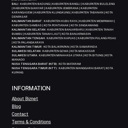
BALI
: KABUPATEN BADUNG | KABUPATEN BANGLI | KABUPATEN BULELENG
| KABUPATEN GIANYAR | KABUPATEN JEMBRANA | KABUPATEN
KARANGASEM | KABUPATEN KLUNGKUNG | KABUPATEN TABANAN | KOTA
DENPASAR
KALIMANTAN BARAT
: KABUPATEN KUBU RAYA | KABUPATEN MEMPAWAH |
KABUPATEN SAMBAS | KOTA PONTIANAK | KOTA SINGKAWANG
KALIMANTAN SELATAN
: KABUPATEN BANJARBARU | KABUPATEN TANAH
BUMBU | KABUPATEN TANAH LAUT | KOTA BANJARMASIN
KALIMANTAN TENGAH
: KABUPATEN KAPUAS | KABUPATEN PULANG PISAU
| KOTA PALANGKARAYA
KALIMANTAN TIMUR
: KOTA BALIKPAPAN | KOTA SAMARINDA
SULAWESI SELATAN
: KABUPATEN GOWA | KOTA MAKASSAR
SULAWESI UTARA
: KABUPATEN MINAHASA UTARA | KOTA BITUNG | KOTA
MANADO
NUSA TENGGARA BARAT (NTB)
: KOTA MATARAM
NUSA TENGGARA TIMUR (NTT)
: KABUPATEN MANGGARAI BARAT | KOTA
KUPANG
INFORMATION
About Biznet
Blog
Contact
Terms & Conditions