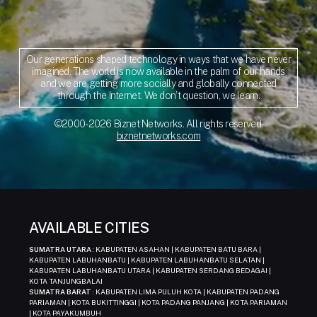
Our generations shaped technology in ways that we have never
imagined. The world is now available in the palm of our hands
and we are getting more socially and globally connected
through the Internet. We don’t question, we learn.
©2000-2026 Biznet Networks. All rights reserved.
biznetnetworks.com
AVAILABLE CITIES
SUMATRA UTARA
: KABUPATEN ASAHAN | KABUPATEN BATU BARA |
KABUPATEN LABUHANBATU | KABUPATEN LABUHANBATU SELATAN |
KABUPATEN LABUHANBATU UTARA | KABUPATEN SERDANG BEDAGAI |
KOTA TANJUNGBALAI
SUMATRA BARAT
: KABUPATEN LIMA PULUH KOTA | KABUPATEN PADANG
PARIAMAN | KOTA BUKITTINGGI | KOTA PADANG PANJANG | KOTA PARIAMAN
| KOTA PAYAKUMBUH